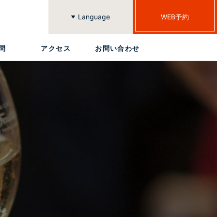
Language
WEB予約
繁體中文
簡体中文
한국어
English
日本語
問
アクセス
お問い合わせ